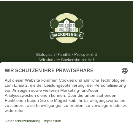
Biologisch • Familiär • Preisgekrönt
Wir sind der Backensholzer Hof
RECHTLICHES
NÜTZLICHES
KONTAKT
UNSERE PARTNER