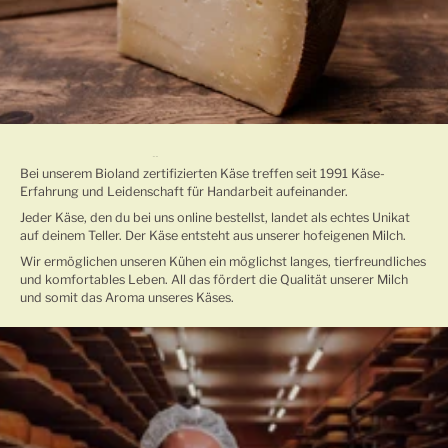
TRADITIONELLE KÄSEHERSTELLUNG
Bei unserem Bioland zertifizierten Käse treffen seit 1991 Käse-
Erfahrung und Leidenschaft für Handarbeit aufeinander.
Jeder Käse, den du bei uns online bestellst, landet als echtes Unikat
auf deinem Teller. Der Käse entsteht aus unserer hofeigenen Milch.
Wir ermöglichen unseren Kühen ein möglichst langes, tierfreundliches
und komfortables Leben. All das fördert die Qualität unserer Milch
und somit das Aroma unseres Käses.