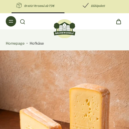
Gratis Versand ab 75€
Kühlpaket
Homepage
•
Hofkäse