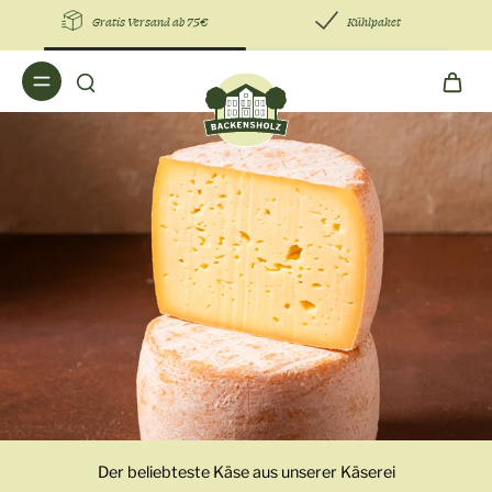
Versand ab 75€
Kühlpaket
Preisgekrönter
Der beliebteste Käse aus unserer Käserei