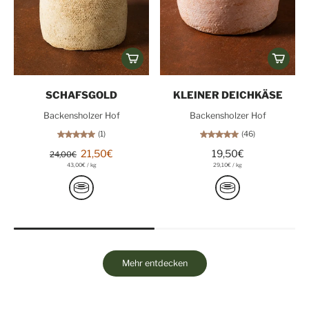
SCHAFSGOLD
KLEINER DEICHKÄSE
Backensholzer Hof
Backensholzer Hof
(1)
(46)
21,50€
19,50€
24,00€
43,00€
/
kg
29,10€
/
kg
Mehr entdecken