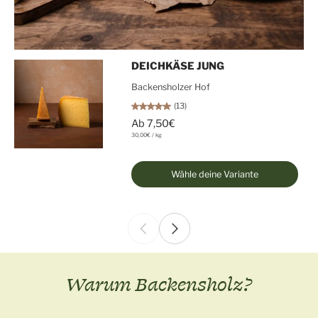
DEICHKÄSE JUNG
Backensholzer Hof
(13)
Ab 7,50€
30,00€
/
kg
Wähle deine Variante
Warum Backensholz?