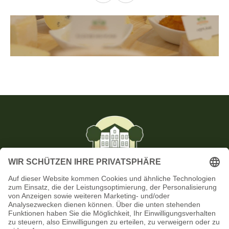
Biologisch • Familiär • Preisgekrönt
Wir sind der Backensholzer Hof
RECHTLICHES