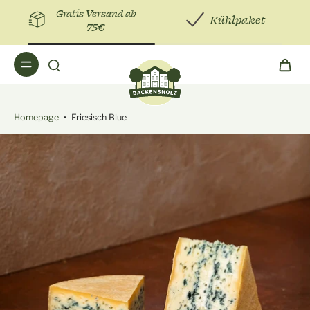
Gratis Versand ab
Kühlpaket
75€
Homepage
•
Friesisch Blue