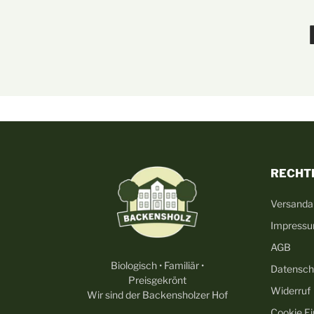
RECHT
Versanda
Impress
AGB
Biologisch • Familiär •
Datensch
Preisgekrönt
Widerruf
Wir sind der Backensholzer Hof
Cookie Ei