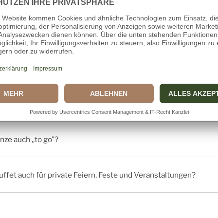
TE FRAGEN
das Buffet?
s Mittagsbuffet?
es zu essen?
nze auch ,,to go"?
uffet auch für private Feiern, Feste und Veranstaltungen?