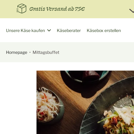
Zum
Gratis Versand ab 75€
Inhalt
springen
Unsere Käse kaufen
Käseberater
Käsebox erstellen
Homepage
•
Mittagsbuffet