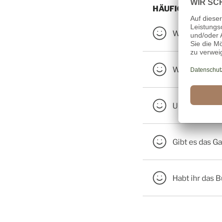
HÄUFIG GESTELL
Wann gibt es 
Was kostet da
Und was gibt 
Gibt es das Ga
Habt ihr das B