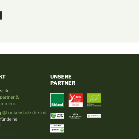
N
KT
UNSERE
PARTNER
st du:
partner &
nummern
.
p@backensholz.de
sind
 für deine
!