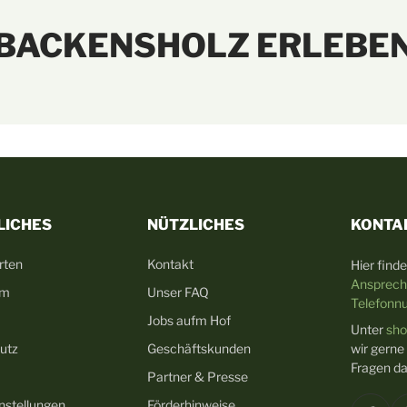
BACKENSHOLZ ERLEBE
LICHES
NÜTZLICHES
KONTA
rten
Kontakt
Hier finde
Ansprech
um
Unser FAQ
Telefon
Jobs aufm Hof
Unter
sho
utz
Geschäftskunden
wir gerne
Fragen da
Partner & Presse
nstellungen
Förderhinweise