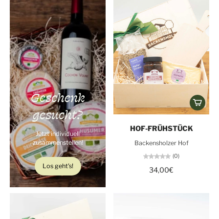
Geschenk
gesucht?
HOF-FRÜHSTÜCK
Jetzt individuell
zusammenstellen!
Backensholzer Hof
(0)
Los geht's!
34,00€