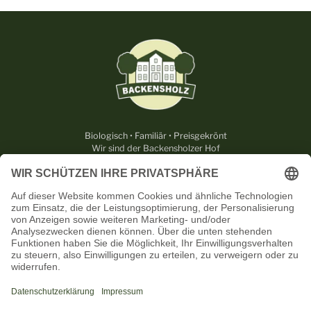
Biologisch • Familiär • Preisgekrönt
Wir sind der Backensholzer Hof
RECHTLICHES
NÜTZLICHES
KONTAKT
UNSERE PARTNER