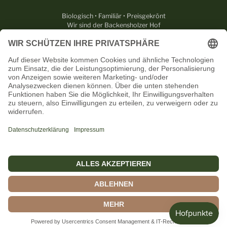
Biologisch • Familiär • Preisgekrönt
Wir sind der Backensholzer Hof
RECHTLICHES
NÜTZLICHES
KONTAKT
UNSERE PARTNER
Deutsch
© 2026,
Rohmilchkäserei Backensholz GmbH & Co. KG
.
Powered by
Lemundo
.