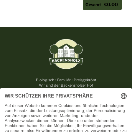
€0.00
Gesamt
Biologisch • Familiär • Preisgekrönt
Wir sind der Backensholzer Hof
RECHTLICHES
NÜTZLICHES