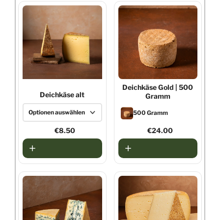
Deichkäse Gold
| 500
Deichkäse alt
Gramm
Optionen auswählen
500 Gramm
250g
€8.50
€24.00
500g