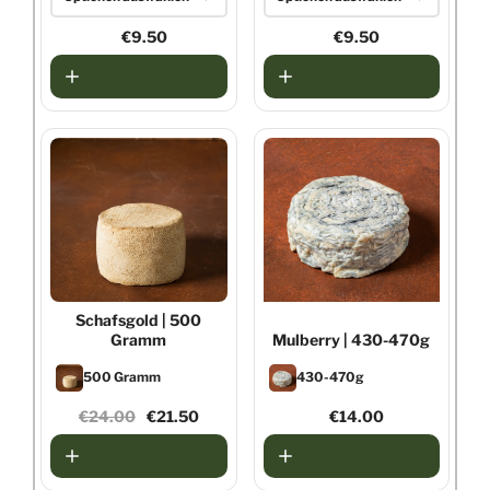
250g
€9.50
250g
€9.50
500g
420g
4,5kg
Schafsgold
| 500
Gramm
Mulberry
| 430-470g
500 Gramm
430-470g
€24.00
€21.50
€14.00