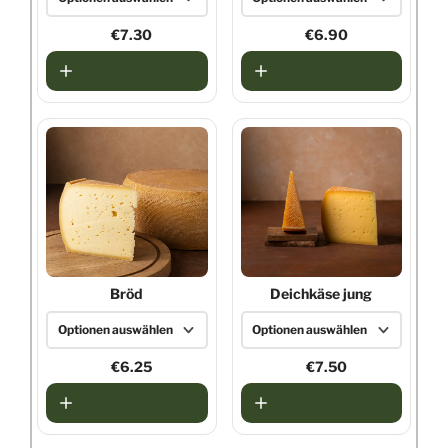
250g
€7.30
250g
€6.90
600g
500g
Bröd
Deichkäse jung
Optionen auswählen
Optionen auswählen
250g
€6.25
250g
€7.50
500g
500g
4,5kg